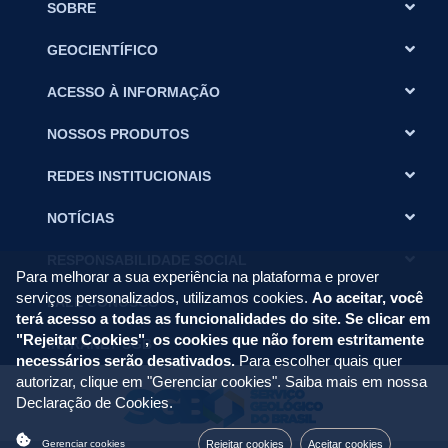
SOBRE
GEOCIENTÍFICO
ACESSO À INFORMAÇÃO
NOSSOS PRODUTOS
REDES INSTITUCIONAIS
NOTÍCIAS
RESPONSABILIDADE SOCIAL
Para melhorar a sua experiência na plataforma e prover
serviços personalizados, utilizamos cookies.
Ao aceitar, você
FALE CONOSCO
terá acesso a todas as funcionalidades do site. Se clicar em
"Rejeitar Cookies", os cookies que não forem estritamente
INTRANET SGB
necessários serão desativados.
Para escolher quais quer
autorizar, clique em "Gerenciar cookies". Saiba mais em nossa
Declaração de Cookies
.
Rejeitar cookies
Aceitar cookies
Gerenciar cookies