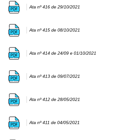
Ata nº 416 de 29/10/2021
Ata nº 415 de 08/10/2021
Ata nº 414 de 24/09 e 01/10/2021
Ata nº 413 de 09/07/2021
Ata nº 412 de 28/05/2021
Ata nº 411 de 04/05/2021