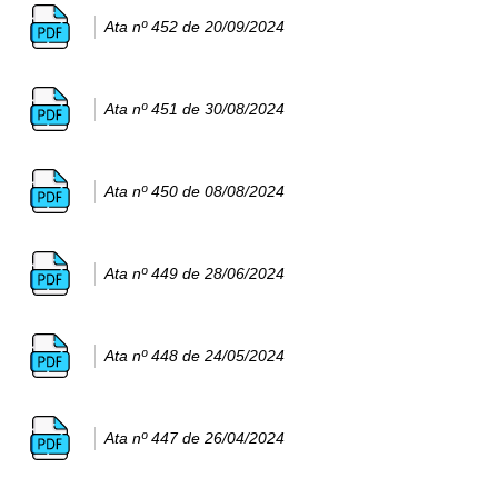
Ata nº 452 de 20/09/2024
Ata nº 451 de 30/08/2024
Ata nº 450 de 08/08/2024
Ata nº 449 de 28/06/2024
Ata nº 448 de 24/05/2024
Ata nº 447 de 26/04/2024