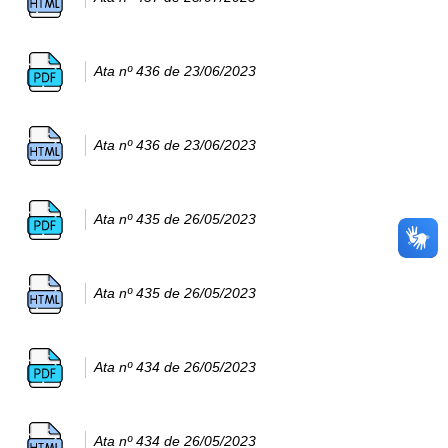
Ata nº 436 de 23/06/2023
Ata nº 436 de 23/06/2023
Ata nº 435 de 26/05/2023
Ata nº 435 de 26/05/2023
Ata nº 434 de 26/05/2023
Ata nº 434 de 26/05/2023