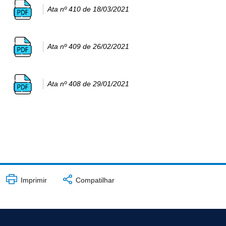
Ata nº 410 de 18/03/2021
Ata nº 409 de 26/02/2021
Ata nº 408 de 29/01/2021
Imprimir
Compatilhar