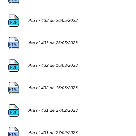
Ata nº 433 de 26/05/2023
Ata nº 433 de 26/05/2023
Ata nº 432 de 16/03/2023
Ata nº 432 de 16/03/2023
Ata nº 431 de 27/02/2023
Ata nº 431 de 27/02/2023