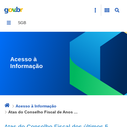
Atas do Conselho Fiscal de Anos Anteriores
SGB
Acesso à
Informação
Acesso à Informação
Atas do Conselho Fiscal de Anos Anteriores
Atas do Conselho Fiscal dos últimos 5