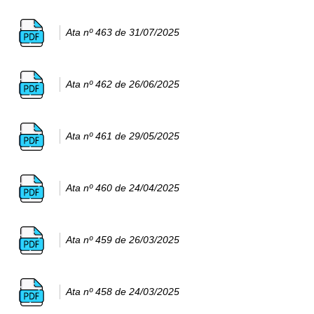
Ata nº 463 de 31/07/2025
Ata nº 462 de 26/06/2025
Ata nº 461 de 29/05/2025
Ata nº 460 de 24/04/2025
Ata nº 459 de 26/03/2025
Ata nº 458 de 24/03/2025