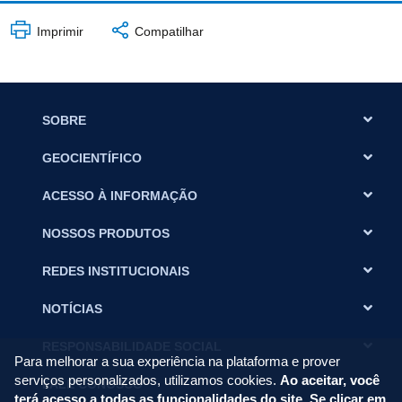
Imprimir
Compatilhar
SOBRE
GEOCIENTÍFICO
ACESSO À INFORMAÇÃO
NOSSOS PRODUTOS
REDES INSTITUCIONAIS
NOTÍCIAS
RESPONSABILIDADE SOCIAL
Para melhorar a sua experiência na plataforma e prover
serviços personalizados, utilizamos cookies.
Ao aceitar, você
FALE CONOSCO
terá acesso a todas as funcionalidades do site. Se clicar em