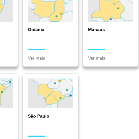
Goiânia
Manaus
Ver mais
Ver mais
São Paulo