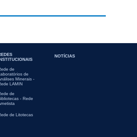
REDES
NOTÍCIAS
INSTITUCIONAIS
Rede de
aboratórios de
nálises Minerais -
Rede LAMIN
Rede de
ibliotecas - Rede
metista
ede de Litotecas