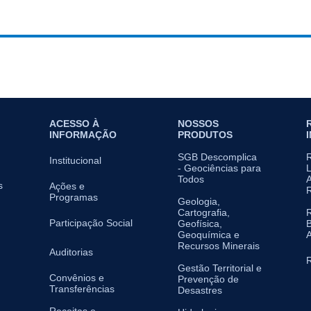
ACESSO À
NOSSOS
INFORMAÇÃO
PRODUTOS
SGB Descomplica
Institucional
- Geociências para
L
Todos
A
s
Ações e
Programas
Geologia,
Cartografia,
Participação Social
Geofísica,
B
Geoquímica e
A
Recursos Minerais
Auditorias
R
Gestão Territorial e
Convênios e
Prevenção de
Transferências
Desastres