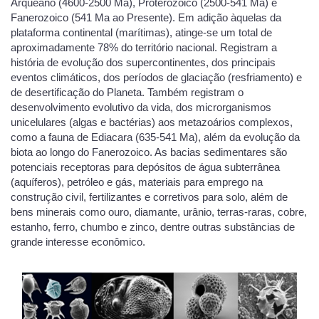
Arqueano (4600-2500 Ma), Proterozoico (2500-541 Ma) e
Fanerozoico (541 Ma ao Presente). Em adição àquelas da
plataforma continental (marítimas), atinge-se um total de
aproximadamente 78% do território nacional. Registram a
história de evolução dos supercontinentes, dos principais
eventos climáticos, dos períodos de glaciação (resfriamento) e
de desertificação do Planeta. Também registram o
desenvolvimento evolutivo da vida, dos microrganismos
unicelulares (algas e bactérias) aos metazoários complexos,
como a fauna de Ediacara (635-541 Ma), além da evolução da
biota ao longo do Fanerozoico. As bacias sedimentares são
potenciais receptoras para depósitos de água subterrânea
(aquíferos), petróleo e gás, materiais para emprego na
construção civil, fertilizantes e corretivos para solo, além de
bens minerais como ouro, diamante, urânio, terras-raras, cobre,
estanho, ferro, chumbo e zinco, dentre outras substâncias de
grande interesse econômico.