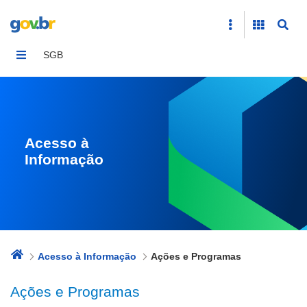
Ações e Programas
SGB
Acesso à
Informação
Acesso à Informação
Ações e Programas
Ações e Programas