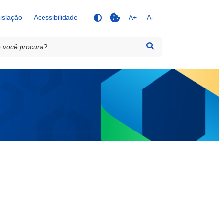
islação
Acessibilidade
A+
A-