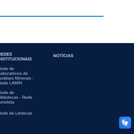
REDES
NOTÍCIAS
INSTITUCIONAIS
Rede de
aboratórios de
nálises Minerais -
Rede LAMIN
Rede de
ibliotecas - Rede
metista
ede de Litotecas