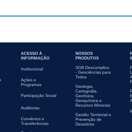
ACESSO À
NOSSOS
INFORMAÇÃO
PRODUTOS
SGB Descomplica
Institucional
- Geociências para
L
Todos
A
s
Ações e
Programas
Geologia,
Cartografia,
Participação Social
Geofísica,
B
Geoquímica e
A
Recursos Minerais
Auditorias
R
Gestão Territorial e
Convênios e
Prevenção de
Transferências
Desastres