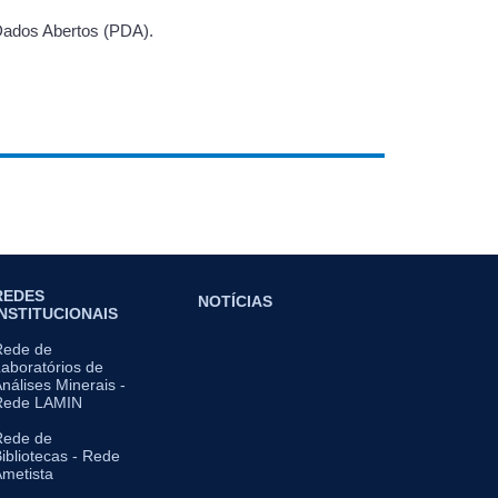
 Dados Abertos (PDA).
REDES
NOTÍCIAS
INSTITUCIONAIS
Rede de
aboratórios de
nálises Minerais -
Rede LAMIN
Rede de
ibliotecas - Rede
metista