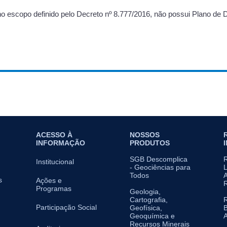
no escopo definido pelo Decreto nº 8.777/2016, não possui Plano de
ACESSO À
NOSSOS
INFORMAÇÃO
PRODUTOS
SGB Descomplica
Institucional
- Geociências para
L
Todos
A
s
Ações e
Programas
Geologia,
Cartografia,
Participação Social
Geofísica,
B
Geoquímica e
A
Recursos Minerais