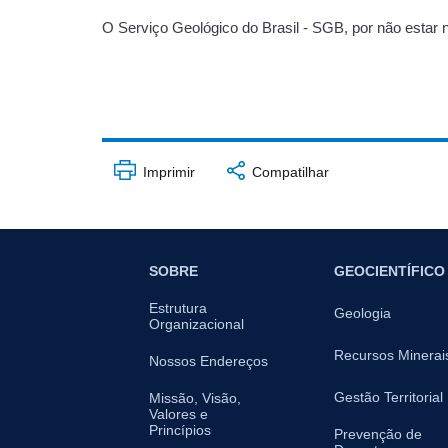
O Serviço Geológico do Brasil - SGB, por não estar 
Imprimir
Compatilhar
SOBRE
GEOCIENTÍFICO
Estrutura
Geologia
Organizacional
Recursos Minerai
Nossos Endereços
Gestão Territorial
Missão, Visão,
Valores e
Princípios
Prevenção de