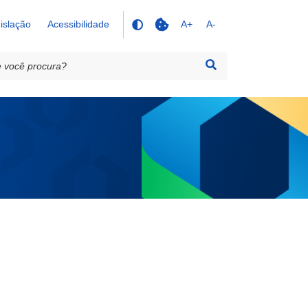
islação
Acessibilidade
A+
A-