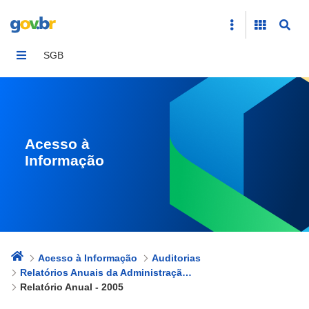
Relatório Anual - 2005
SGB
Acesso à
Informação
Acesso à Informação
Auditorias
Relatórios Anuais da Administração na forma de Relato Integrado
Relatório Anual - 2005