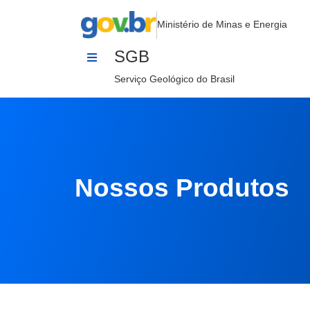
Sistema Solar
Pular para o Conteúdo
Ministério de Minas e Energia
SGB
Serviço Geológico do Brasil
Nossos Produtos