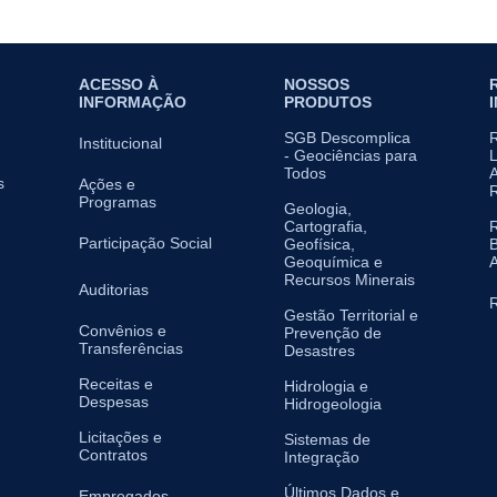
ACESSO À
NOSSOS
INFORMAÇÃO
PRODUTOS
SGB Descomplica
Institucional
- Geociências para
L
Todos
A
s
Ações e
Programas
Geologia,
Cartografia,
Participação Social
Geofísica,
B
Geoquímica e
A
Recursos Minerais
Auditorias
R
Gestão Territorial e
Convênios e
Prevenção de
Transferências
Desastres
Receitas e
Hidrologia e
Despesas
Hidrogeologia
Licitações e
Sistemas de
Contratos
Integração
Últimos Dados e
Empregados