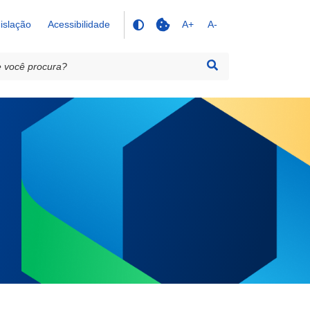
islação
Acessibilidade
A+
A-