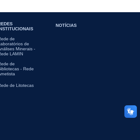
REDES
NOTÍCIAS
INSTITUCIONAIS
Rede de
aboratórios de
nálises Minerais -
Rede LAMIN
Rede de
ibliotecas - Rede
metista
ede de Litotecas