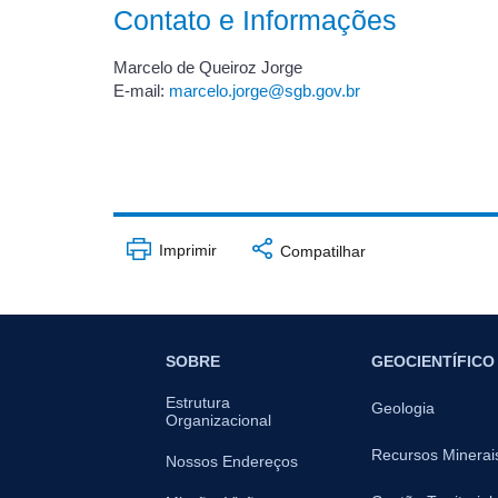
Contato e Informações
Marcelo de Queiroz Jorge
E-mail:
marcelo.jorge@sgb.gov.br
Imprimir
Compatilhar
SOBRE
GEOCIENTÍFICO
Estrutura
Geologia
Organizacional
Recursos Minerai
Nossos Endereços