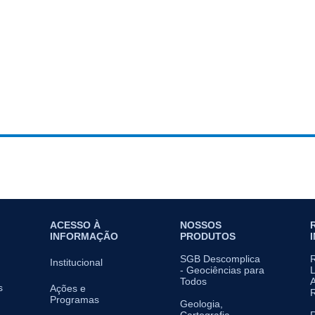
ACESSO À
NOSSOS
INFORMAÇÃO
PRODUTOS
SGB Descomplica
Institucional
- Geociências para
L
Todos
A
s
Ações e
Programas
Geologia,
Cartografia,