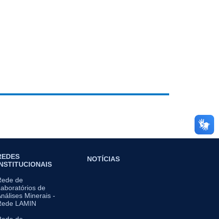
REDES
NOTÍCIAS
INSTITUCIONAIS
Rede de
aboratórios de
nálises Minerais -
Rede LAMIN
Rede de