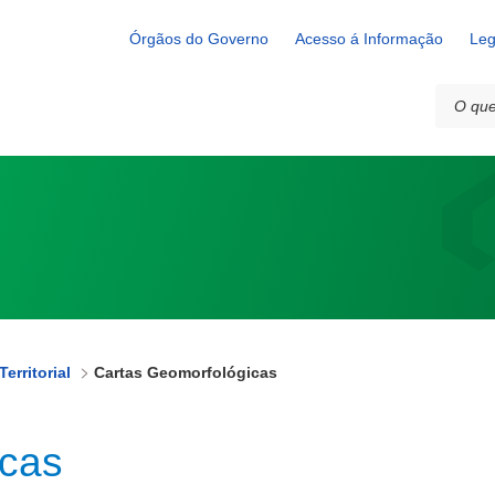
Órgãos do Governo
Acesso á Informação
Leg
erritorial
Cartas Geomorfológicas
icas