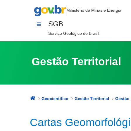
Cartas Geomorfológicas
Pular para o Conteúdo
Ministério de Minas e Energia
SGB
Serviço Geológico do Brasil
Gestão Territorial
Geocientífico
Gestão Territorial
Gestão T
Cartas Geomorfológ