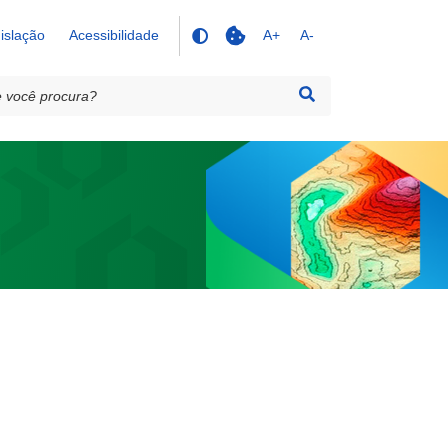
islação
Acessibilidade
A+
A-