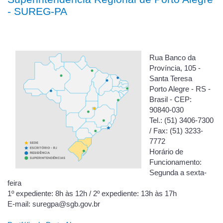
- SUREG-PA
Rua Banco da
Província, 105 -
Santa Teresa
Porto Alegre - RS -
Brasil - CEP:
90840-030
Tel.: (51) 3406-7300
/ Fax: (51) 3233-
7772
Horário de
Funcionamento:
Segunda a sexta-
feira
1º expediente: 8h às 12h / 2º expediente: 13h às 17h
E-mail: suregpa@sgb.gov.br