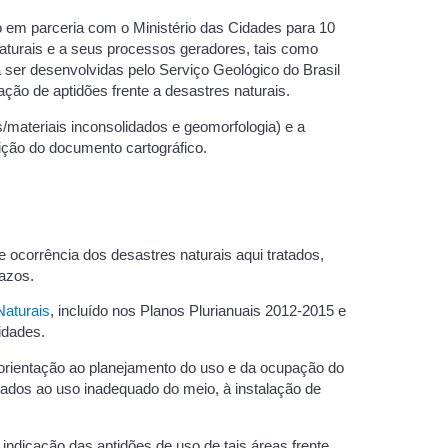
do em parceria com o Ministério das Cidades para 10
 naturais e a seus processos geradores, tais como
ser desenvolvidas pelo Serviço Geológico do Brasil
ção de aptidões frente a desastres naturais.
/materiais inconsolidados e geomorfologia) e a
ição do documento cartográfico.
e ocorrência dos desastres naturais aqui tratados,
azos.
Naturais
, incluído nos Planos Plurianuais 2012-2015 e
idades.
orientação ao planejamento do uso e da ocupação do
onados ao uso inadequado do meio, à instalação de
ndicação das aptidões de uso de tais áreas frente