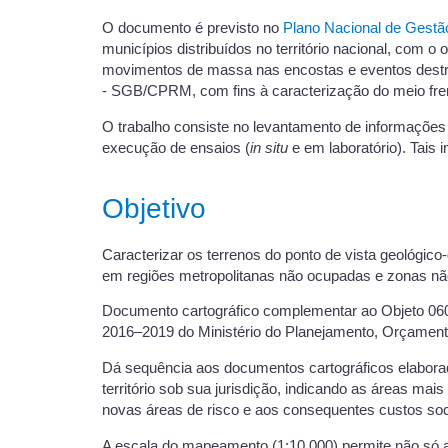
O documento é previsto no
Plano Nacional de Gestã
municípios distribuídos no território nacional, com o
movimentos de massa nas encostas e eventos destrut
- SGB/CPRM, com fins à caracterização do meio frente
O trabalho consiste no levantamento de informações 
execução de ensaios (
in situ
e em laboratório). Tais
Objetivo
Caracterizar os terrenos do ponto de vista geológico
em regiões metropolitanas não ocupadas e zonas nã
Documento cartográfico complementar ao Objeto 06
2016–2019 do Ministério do Planejamento, Orçament
Dá sequência aos documentos cartográficos elaborad
território sob sua jurisdição, indicando as áreas ma
novas áreas de risco e aos consequentes custos soci
A escala do mapeamento (1:10.000) permite não só a