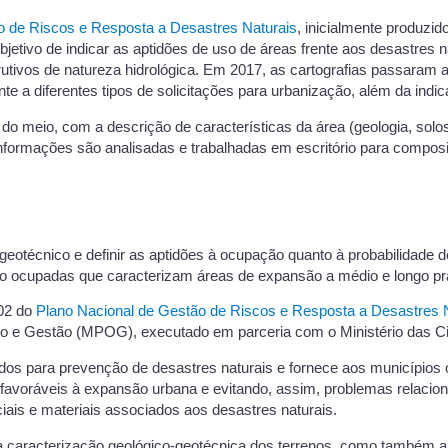
o de Riscos e Resposta a Desastres Naturais
, inicialmente produzi
 objetivo de indicar as aptidões de uso de áreas frente aos desastres
ivos de natureza hidrológica. Em 2017, as cartografias passaram a 
 a diferentes tipos de solicitações para urbanização, além da indica
do meio, com a descrição de características da área (geologia, solos
 informações são analisadas e trabalhadas em escritório para compos
-geotécnico e definir as aptidões à ocupação quanto à probabilidade d
o ocupadas que caracterizam áreas de expansão a médio e longo pr
02 do
Plano Nacional de Gestão de Riscos e Resposta a Desastres 
o e Gestão (MPOG), executado em parceria com o Ministério das C
os para prevenção de desastres naturais e fornece aos municípios 
is favoráveis à expansão urbana e evitando, assim, problemas relaci
ais e materiais associados aos desastres naturais.
 caracterização geológico-geotécnica dos terrenos, como também a i