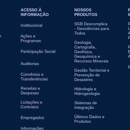
ACESSO À
NOSSOS
INFORMAÇÃO
PRODUTOS
SGB Descomplica
Institucional
- Geociências para
L
Todos
A
s
Ações e
Programas
Geologia,
Cartografia,
Participação Social
Geofísica,
B
Geoquímica e
A
Recursos Minerais
Auditorias
R
Gestão Territorial e
Convênios e
Prevenção de
Transferências
Desastres
Receitas e
Hidrologia e
Despesas
Hidrogeologia
Licitações e
Sistemas de
Contratos
Integração
Últimos Dados e
Empregados
Produtos
Informações