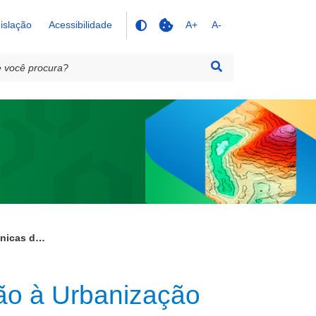
islação
Acessibilidade
A+
A-
Saiba Mais - Cartas Geotécnicas de Aptidão à Urbanização
dão à Urbanização