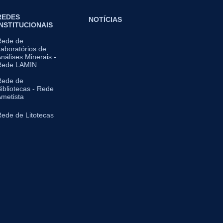
REDES
NOTÍCIAS
INSTITUCIONAIS
Rede de
aboratórios de
nálises Minerais -
Rede LAMIN
Rede de
ibliotecas - Rede
metista
ede de Litotecas