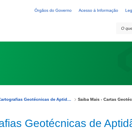
e Aptidão à Urbanização
Órgãos do Governo
Acesso á Informação
Leg
Cartografias Geotécnicas de Aptidão à Urbanização
rafias Geotécnicas de Apti