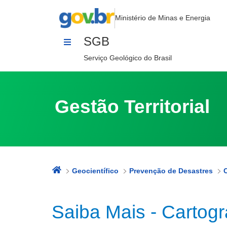
Saiba Mais - Cartas Geotécnicas d
Pular para o Conteúdo
Ministério de Minas e Energia
SGB
Serviço Geológico do Brasil
Gestão Territorial
Geocientífico
Prevenção de Desastres
Saiba Mais - Cartog