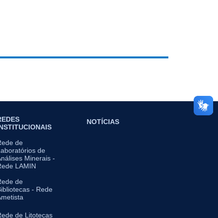
REDES
NOTÍCIAS
INSTITUCIONAIS
Rede de
aboratórios de
nálises Minerais -
Rede LAMIN
Rede de
ibliotecas - Rede
metista
ede de Litotecas