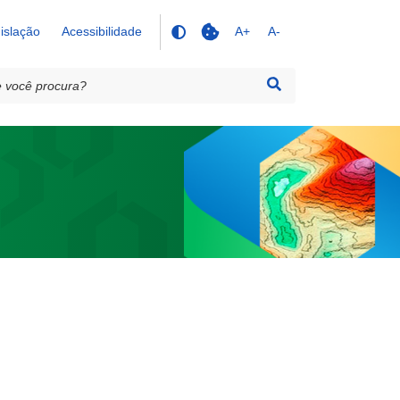
islação
Acessibilidade
A+
A-