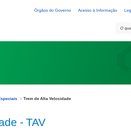
Órgãos do Governo
Acesso á Informação
Leg
speciais
Trem de Alta Velocidade
dade - TAV