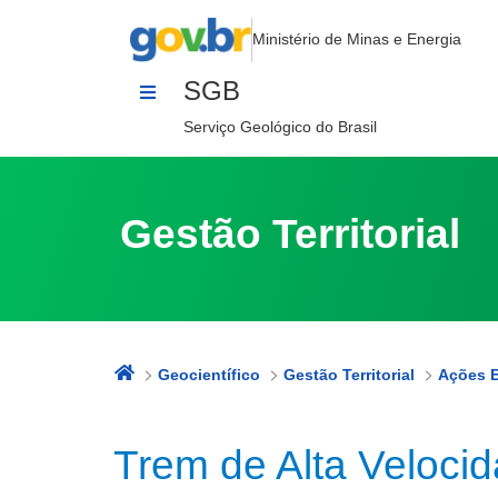
Trem de Alta Velocidade
Pular para o Conteúdo
Ministério de Minas e Energia
SGB
Serviço Geológico do Brasil
Gestão Territorial
Geocientífico
Gestão Territorial
Ações E
Trem de Alta Veloci