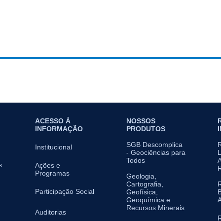
ACESSO À
NOSSOS
INFORMAÇÃO
PRODUTOS
SGB Descomplica
Institucional
- Geociências para
L
Todos
A
s
Ações e
Programas
Geologia,
Cartografia,
Participação Social
Geofísica,
B
Geoquímica e
A
Recursos Minerais
Auditorias
R