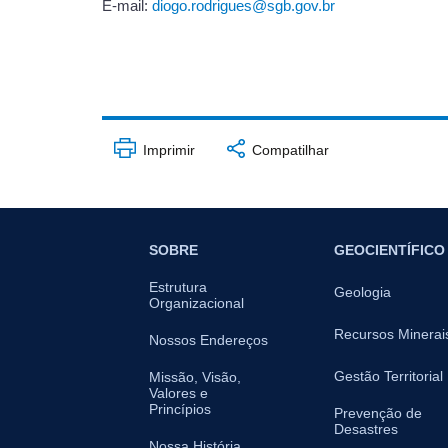
E-mail:
diogo.rodrigues@sgb.gov.br
Imprimir
Compatilhar
SOBRE
GEOCIENTÍFICO
Estrutura
Geologia
Organizacional
Recursos Minerai
Nossos Endereços
Gestão Territorial
Missão, Visão,
Valores e
Princípios
Prevenção de
Desastres
Nossa História