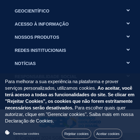
GEOCIENTÍFICO
ACESSO À INFORMAÇÃO
NOSSOS PRODUTOS
REDES INSTITUCIONAIS
NOTÍCIAS
RESPONSABILIDADE SOCIAL
Para melhorar a sua experiência na plataforma e prover
serviços personalizados, utilizamos cookies.
Ao aceitar, você
FALE CONOSCO
terá acesso a todas as funcionalidades do site. Se clicar em
"Rejeitar Cookies", os cookies que não forem estritamente
INTRANET SGB
necessários serão desativados.
Para escolher quais quer
autorizar, clique em "Gerenciar cookies". Saiba mais em nossa
Declaração de Cookies
.
Rejeitar cookies
Aceitar cookies
Gerenciar cookies
© Copyright 2024 SGB. Todos os direitos reservados.