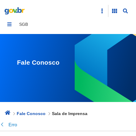
Sala de Imprensa
SGB
Fale Conosco
Fale Conosco
Sala de Imprensa
Erro
Voltar