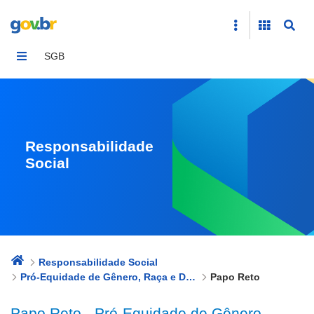
Papo Reto
SGB
Responsabilidade
Social
Responsabilidade Social
Pró-Equidade de Gênero, Raça e Diversidade
Papo Reto
Papo Reto - Pró-Equidade de Gênero,