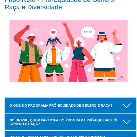
Raça e Diversidade
O QUE É O PROGRAMA PRÓ-EQUIDADE DE GÊNERO E RAÇA?
NO BRASIL, QUEM PARTICIPA DO PROGRAMA PRÓ-EQUIDADE DE
GÊNERO E RAÇA?
POR QUE TANTAS EMPRESAS NO BRASIL PARTICIPAM DO