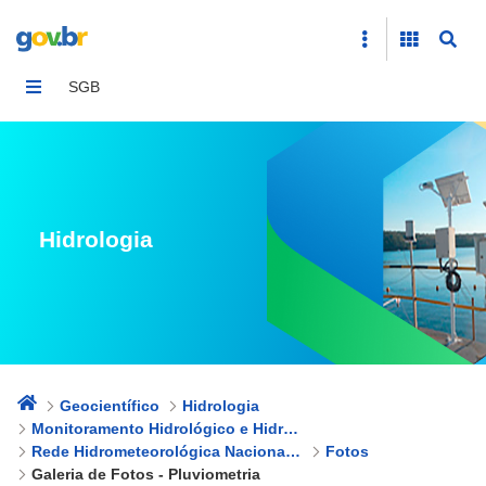
Galeria de Fotos - Pluviometria
SGB
Hidrologia
Geocientífico
Hidrologia
Monitoramento Hidrológico e Hidrogeológico
Rede Hidrometeorológica Nacional – RHN
Fotos
Galeria de Fotos - Pluviometria