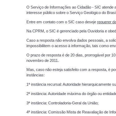
O Serviço de Informações ao Cidadão - SIC atende ao 
interesse público sobre o Serviço Geológico do Bra
Entre em contato com o SIC caso deseje
requerer d
Na CPRM, o SIC é gerenciado pela Ouvidoria e obe
Caso a resposta não envolva dados pessoais, a solici
impossibilitem o acesso à informação, tais como en
O prazo de resposta é de 20 dias, prorrogável por 10
novembro de 2011.
Mas, caso não esteja satisfeito com a resposta, é p
instâncias:
1ª instância recursal: Autoridade hierarquicamente su
2ª instância: Autoridade máxima do órgão ou entida
3ª instância: Controladoria-Geral da União;
4ª instância: Comissão Mista de Reavaliação de Inf