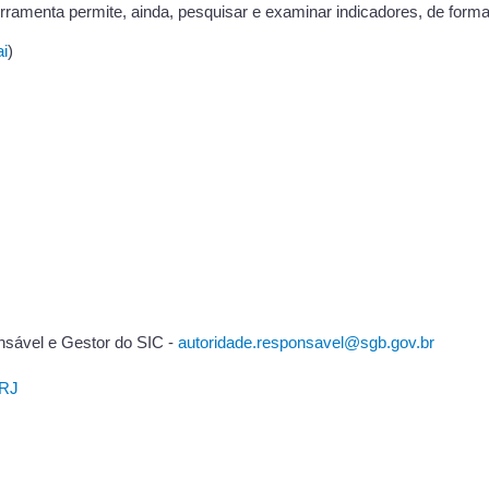
ramenta permite, ainda, pesquisar e examinar indicadores, de forma fá
ai
)
sável e Gestor do SIC -
autoridade.responsavel@sgb.gov.br
ERJ