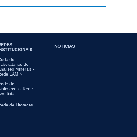
REDES
NOTÍCIAS
INSTITUCIONAIS
Rede de
aboratórios de
nálises Minerais -
Rede LAMIN
Rede de
ibliotecas - Rede
metista
ede de Litotecas