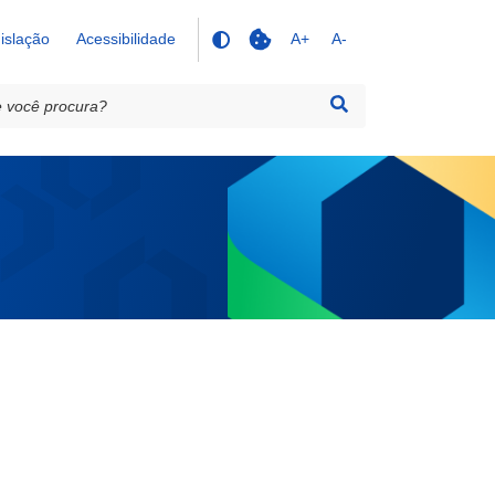
islação
Acessibilidade
A+
A-