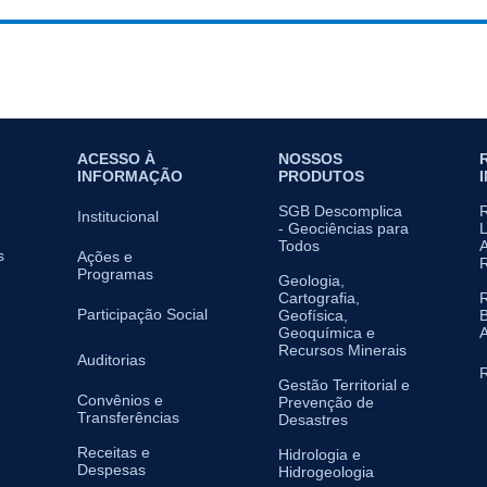
ACESSO À
NOSSOS
INFORMAÇÃO
PRODUTOS
SGB Descomplica
Institucional
- Geociências para
L
Todos
A
s
Ações e
Programas
Geologia,
Cartografia,
Participação Social
Geofísica,
B
Geoquímica e
A
Recursos Minerais
Auditorias
R
Gestão Territorial e
Convênios e
Prevenção de
Transferências
Desastres
Receitas e
Hidrologia e
Despesas
Hidrogeologia