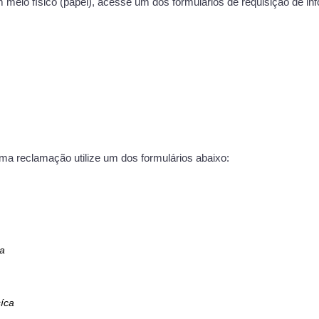
m meio físico (papel), acesse um dos formulários de requisição de 
ma reclamação utilize um dos formulários abaixo:
ca
íca