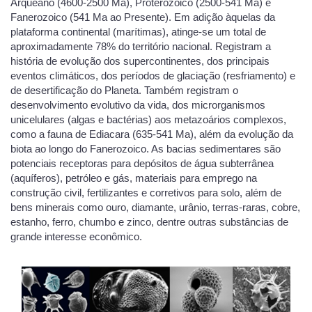
Arqueano (4600-2500 Ma), Proterozoico (2500-541 Ma) e
Fanerozoico (541 Ma ao Presente). Em adição àquelas da
plataforma continental (marítimas), atinge-se um total de
aproximadamente 78% do território nacional. Registram a
história de evolução dos supercontinentes, dos principais
eventos climáticos, dos períodos de glaciação (resfriamento) e
de desertificação do Planeta. Também registram o
desenvolvimento evolutivo da vida, dos microrganismos
unicelulares (algas e bactérias) aos metazoários complexos,
como a fauna de Ediacara (635-541 Ma), além da evolução da
biota ao longo do Fanerozoico. As bacias sedimentares são
potenciais receptoras para depósitos de água subterrânea
(aquíferos), petróleo e gás, materiais para emprego na
construção civil, fertilizantes e corretivos para solo, além de
bens minerais como ouro, diamante, urânio, terras-raras, cobre,
estanho, ferro, chumbo e zinco, dentre outras substâncias de
grande interesse econômico.