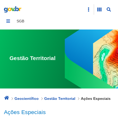
Ações Especiais
SGB
Gestão Territorial
Geocientífico
Gestão Territorial
Ações Especiais
Ações Especiais