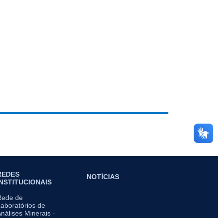
REDES
NOTÍCIAS
INSTITUCIONAIS
Rede de
aboratórios de
nálises Minerais -