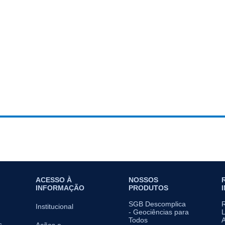
ACESSO À
NOSSOS
INFORMAÇÃO
PRODUTOS
SGB Descomplica
Institucional
- Geociências para
L
Todos
A
s