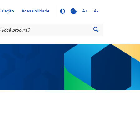
islação
Acessibilidade
A+
A-