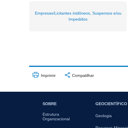
Empresas/Licitantes inidôneos, Suspensos e/ou
Impedidos
Imprimir
Compatilhar
SOBRE
GEOCIENTÍFICO
Estrutura
Geologia
Organizacional
Recursos Minerai