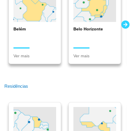
Belém
Belo Horizonte
Ver mais
Ver mais
Residências