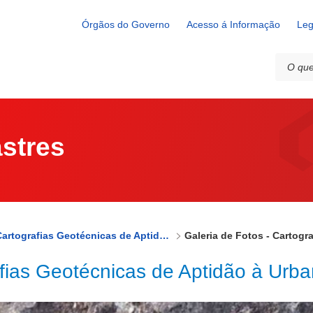
otécnicas de Aptidão à Urbanização
Órgãos do Governo
Acesso á Informação
Leg
stres
Cartografias Geotécnicas de Aptidão à Urbanização
afias Geotécnicas de Aptidão à Urb