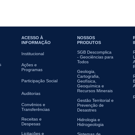
ACESSO À
NOSSOS
INFORMAÇÃO
PRODUTOS
SGB Descomplica
Institucional
- Geociências para
L
Todos
A
s
Ações e
Programas
Geologia,
Cartografia,
Participação Social
Geofísica,
B
Geoquímica e
A
Recursos Minerais
Auditorias
R
Gestão Territorial e
Convênios e
Prevenção de
Transferências
Desastres
Receitas e
Hidrologia e
Despesas
Hidrogeologia
Licitações e
Sistemas de