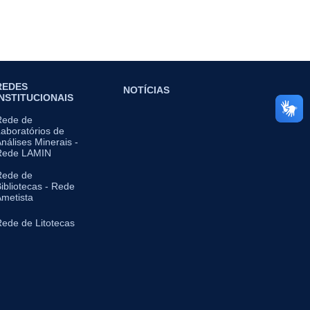
REDES
NOTÍCIAS
INSTITUCIONAIS
Rede de
aboratórios de
nálises Minerais -
Rede LAMIN
Rede de
ibliotecas - Rede
metista
ede de Litotecas