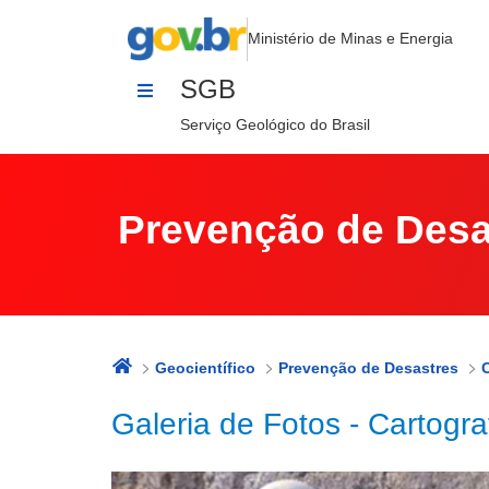
Galeria de Fotos - Cartografias Ge
Pular para o Conteúdo
Ministério de Minas e Energia
SGB
Serviço Geológico do Brasil
Prevenção de Desa
Geocientífico
Prevenção de Desastres
Galeria de Fotos - Cartogr