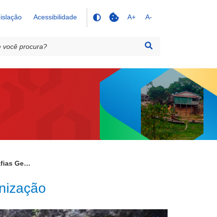
islação
Acessibilidade
A+
A-
Galeria de Fotos - Cartografias Geotécnicas de Aptidão à Urbanização
anização