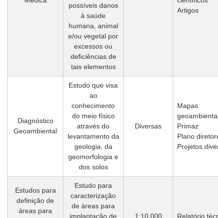
possíveis danos
Artigos
à saúde
humana, animal
e/ou vegetal por
excessos ou
deficiências de
tais elementos
Estudo que visa
ao
conhecimento
Mapas
do meio físico
geoambienta
Diagnóstico
através do
Diversas
Primaz
Geoambiental
levantamento da
Plano diretor
geologia, da
Projetos dive
geomorfologia e
dos solos
Estudo para
Estudos para
caracterização
definição de
de áreas para
áreas para
implantação de
1:10.000
Relatório téc