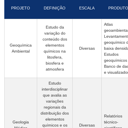
PROJETO
DEFINIÇÃO
ESCALA
PRODUT
Atlas
Estudo da
geoambienta
variação do
Levantament
conteúdo dos
geoquímico 
Geoquímica
elementos
Diversas
baixa densid
Ambiental
químicos na
Estudos
litosfera,
geoquímicos
biosfera e
Banco de da
atmosfera
e visualizado
Estudo
interdisciplinar
que avalia as
variações
regionais da
distribuição dos
Relatórios
elementos
Geologia
técnico-
químicos e os
Diversas
Médica
científicos