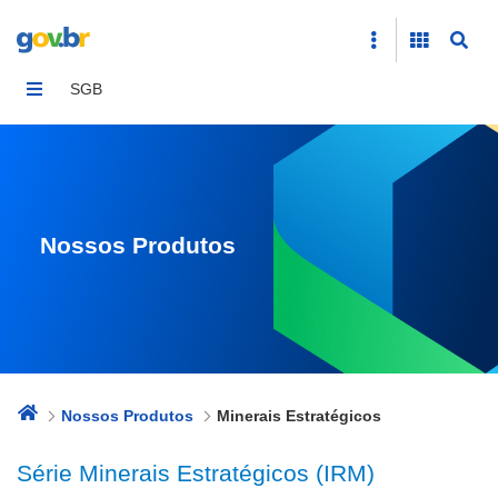
Minerais Estratégicos
SGB
Nossos Produtos
Nossos Produtos
Minerais Estratégicos
Série Minerais Estratégicos (IRM)