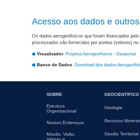
Acesso aos dados e outros
Os dados aerogeofísicos que foram financiados pelo 
processados são fornecidos por pontos (vetores) no
Visualizador
:
Projetos Aerogeofísicos - Geoportal
Banco de Dados
:
Download dos dados Aerogeofís
SOBRE
GEOCIENTÍFICO
Estrutura
Geologia
Organizacional
Recursos Minerai
Nossos Endereços
Gestão Territorial
Missão, Visão,
Valores e