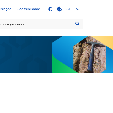
islação
Acessibilidade
A+
A-